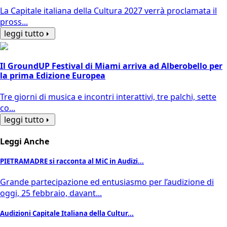
La Capitale italiana della Cultura 2027 verrà proclamata il
pross...
leggi tutto
Il GroundUP Festival di Miami arriva ad Alberobello per
la prima Edizione Europea
Tre giorni di musica e incontri interattivi, tre palchi, sette
co...
leggi tutto
Leggi Anche
PIETRAMADRE si racconta al MiC in Audizi...
Grande partecipazione ed entusiasmo per l’audizione di
oggi, 25 febbraio, davant...
Audizioni Capitale Italiana della Cultur...